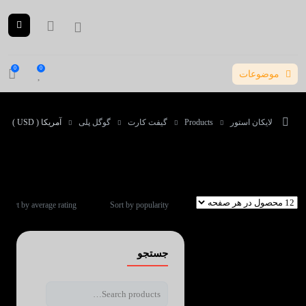
0
0
موضوعات
لایکان استور
Products
گیفت کارت
گوگل پلی
آمریکا ( USD )
آمریکا ( USD )
Sort by average rating
Sort by popularity
جستجو