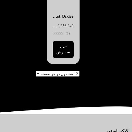
Corrupted Edge of the Lost Order
2,256,240
تومان
(0)
ثبت
سفارش
لایکن استور