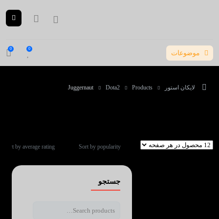
0
0
موضوعات
لایکان استور
Products
Dota2
Juggernaut
Juggernaut
Sort by average rating
Sort by popularity
جستجو