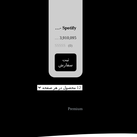
Spotify - یک ساله
3,910,095
تومان
(0)
ثبت
سفارش
Premium