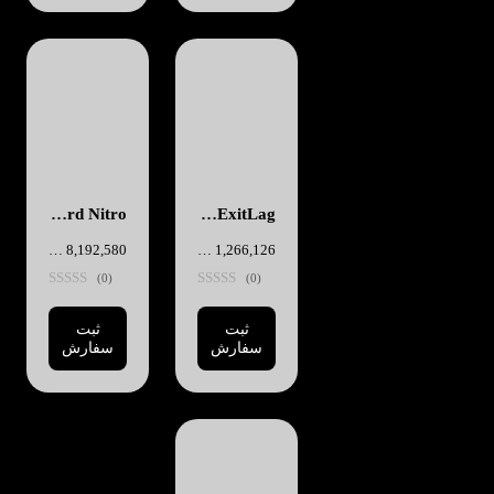
ExitLag - یک ماهه
Discord Nitro - یک ساله
1,266,126
تومان
8,192,580
تومان
(0)
(0)
ثبت
ثبت
سفارش
سفارش